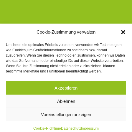
Cookie-Zustimmung verwalten
Öffnungszeiten
Um Ihnen ein optimales Erlebnis zu bieten, verwenden wir Technologien
wie Cookies, um Geräteinformationen zu speichern bzw. darauf
zuzugreifen. Wenn Sie diesen Technologien zustimmen, können wir Daten
Montag bis Freitag:
wie das Surfverhalten oder eindeutige IDs auf dieser Website verarbeiten.
Wenn Sie Ihre Zustimmung nicht erteilen oder zurückziehen, können
08:00-19:00 Uhr
bestimmte Merkmale und Funktionen beeinträchtigt werden.
Samstag:
09:00-13:00 Uhr
Akzeptieren
Ablehnen
Voreinstellungen anzeigen
Cookie-Richtlinie
Datenschutz
Impressum
© Copyright - Rathaus Apotheke