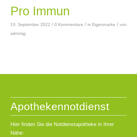
Pro Immun
/
/
/
19. September 2022
0 Kommentare
in
Eigenmarke
von
adminjg
Apothekennotdienst
Hier finden Sie die Notdienstapotheke in Ihrer
Nähe: